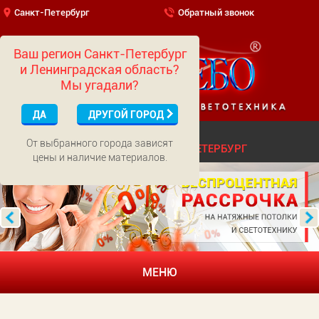
Санкт-Петербург
Обратный звонок
Ваш регион Санкт-Петербург
и Ленинградская область?
Мы угадали?
ДА
ДРУГОЙ ГОРОД
(499)
703-01-65
МОСКВА
От выбранного города зависят
(812)
322-52-62
САНКТ-ПЕТЕРБУРГ
цены и наличие материалов.
МЕНЮ