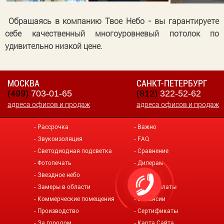
Обращаясь в компанию Твое Небо - вы гарантируете
себе качественный многоуровневый потолок по
удивительно низкой цене.
МОСКВА
САНКТ-ПЕТЕРБУРГ
(499)
703-01-65
(812)
322-52-62
адреса офисов и продаж
адреса офисов и продаж
Рассрочка
Важно
Звукоизоляция
FAQ
Светодиодная подсветка
Сравнение
Фотопечать
Дилерам
Звездное небо
О нас
Замеры в области
Виды оплаты
Коммерческие помещения
Вакансии
Производство
Сертификаты
За городом
Карта Сайта