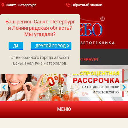
Санкт-Петербург
Обратный звонок
Ваш регион Санкт-Петербург
и Ленинградская область?
Мы угадали?
ДА
ДРУГОЙ ГОРОД
(499)
703-01-65
МОСКВА
От выбранного города зависят
(812)
322-52-62
САНКТ-ПЕТЕРБУРГ
цены и наличие материалов.
МЕНЮ