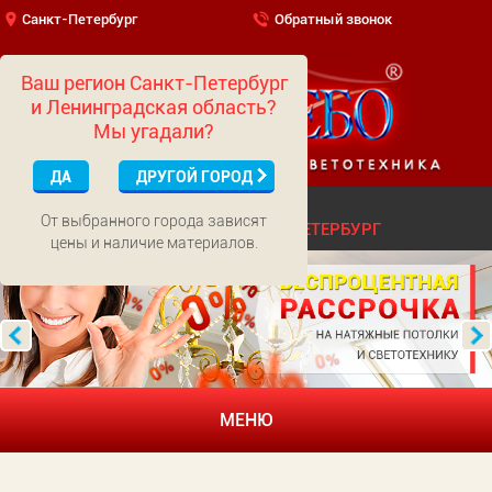
Санкт-Петербург
Обратный звонок
Ваш регион Санкт-Петербург
и Ленинградская область?
Мы угадали?
ДА
ДРУГОЙ ГОРОД
(499)
703-01-65
МОСКВА
От выбранного города зависят
(812)
322-52-62
САНКТ-ПЕТЕРБУРГ
цены и наличие материалов.
МЕНЮ