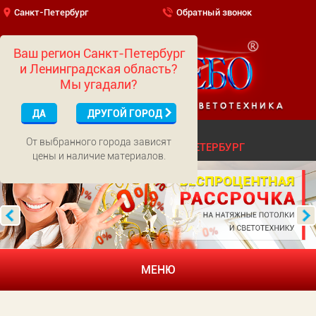
Санкт-Петербург
Обратный звонок
Ваш регион Санкт-Петербург
и Ленинградская область?
Мы угадали?
ДА
ДРУГОЙ ГОРОД
(499)
703-01-65
МОСКВА
От выбранного города зависят
(812)
322-52-62
САНКТ-ПЕТЕРБУРГ
цены и наличие материалов.
МЕНЮ