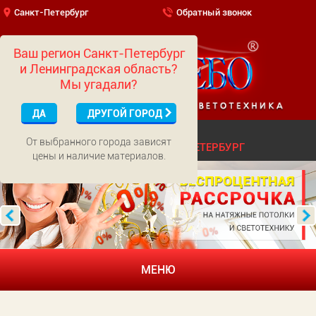
Санкт-Петербург
Обратный звонок
Ваш регион Санкт-Петербург
и Ленинградская область?
Мы угадали?
ДА
ДРУГОЙ ГОРОД
(499)
703-01-65
МОСКВА
От выбранного города зависят
(812)
322-52-62
САНКТ-ПЕТЕРБУРГ
цены и наличие материалов.
МЕНЮ