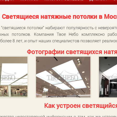
Светящиеся натяжные потолки в Моск
 "светящиеся потолки" набирают популярность с невероя
жных потолков. Компания Твое Небо комплексно раб
более 8 лет, и опыт наших специалистов позволяет реали
Фотографии светящихся натя
Как устроен светящийс
ожество недостоверной информации о том, как же устро