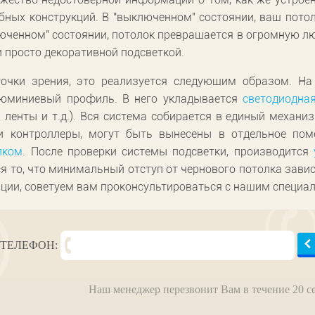
бных конструкций. В "выключенном" состоянии, ваш пото
люченном" состоянии, потолок превращается в огромную л
и просто декоративной подсветкой.
точки зрения, это реализуется следующим образом. На
юминиевый профиль. В него укладывается
светодиодна
 ленты и т.д.). Вся система собирается в единый механ
и контроллеры, могут быть вынесены в отдельное пом
лком
. После проверки системы подсветки, производится
я то, что минимальный отступ от чернового потолка зави
ии, советуем вам проконсультироваться с нашим специа
ТЕЛЕФОН:
Наш менеджер перезвонит Вам в течение 20 с