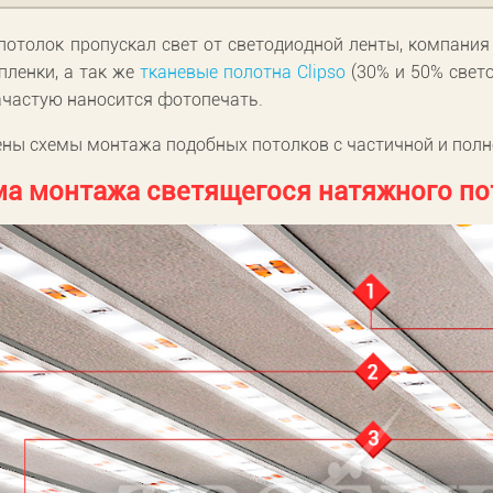
потолок пропускал свет от светодиодной ленты, компани
пленки, а так же
тканевые полотна Clipso
(30% и 50% свет
ачастую наносится фотопечать.
ны схемы монтажа подобных потолков с частичной и полн
а монтажа светящегося натяжного пот