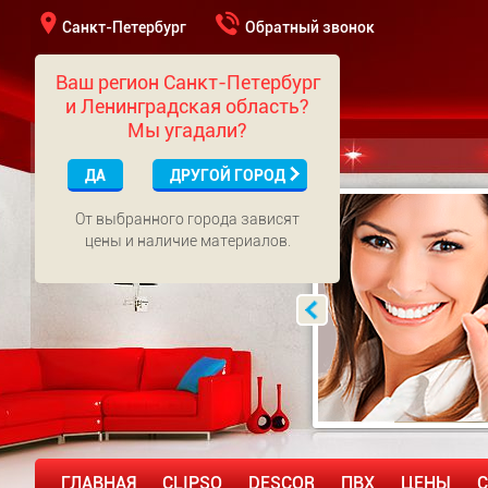
Санкт-Петербург
Обратный звонок
Ваш регион Санкт-Петербург
и Ленинградская область?
Мы угадали?
ДА
ДРУГОЙ ГОРОД
От выбранного города зависят
цены и наличие материалов.
ГЛАВНАЯ
CLIPSO
DESCOR
ПВХ
ЦЕНЫ