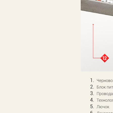
Черново
Блок пи
Провода
Техноло
Лючок