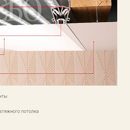
нты
атяжного потолка