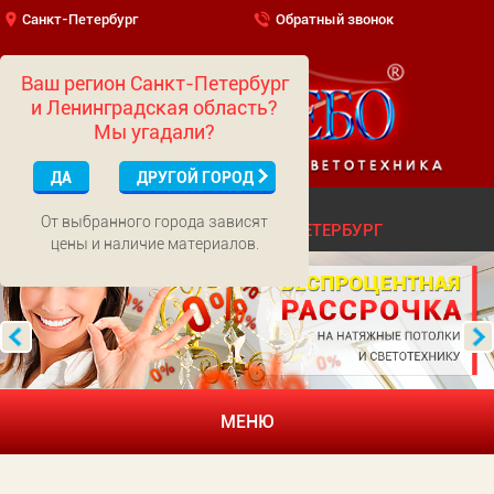
Санкт-Петербург
Обратный звонок
Ваш регион Санкт-Петербург
и Ленинградская область?
Мы угадали?
ДА
ДРУГОЙ ГОРОД
(499)
703-01-65
МОСКВА
От выбранного города зависят
(812)
322-52-62
САНКТ-ПЕТЕРБУРГ
цены и наличие материалов.
МЕНЮ