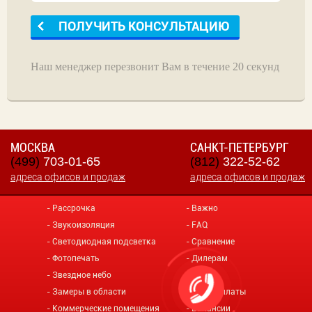
Наш менеджер перезвонит Вам в течение 20 секунд
МОСКВА
САНКТ-ПЕТЕРБУРГ
(499)
703-01-65
(812)
322-52-62
адреса офисов и продаж
адреса офисов и продаж
Рассрочка
Важно
Звукоизоляция
FAQ
Светодиодная подсветка
Сравнение
Фотопечать
Дилерам
Звездное небо
О нас
Замеры в области
Виды оплаты
Коммерческие помещения
Вакансии